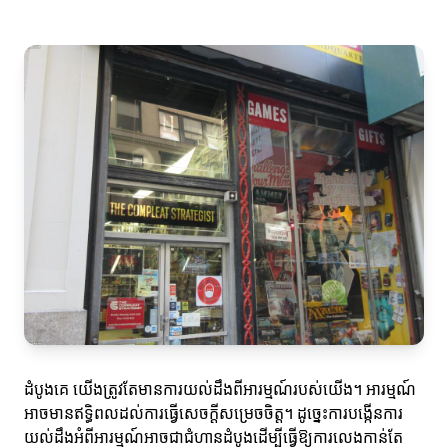
ដំបូងគេ យើងត្រូវតែមានការយល់ដឹងពីអារម្មណ៍របស់យើង។ អារម្មណ៍
អាចមានឥទ្ធិពលដល់ការធ្វើសេចក្តីសម្រេចចិត្ត។ ដូច្នេះការបង្កើនការ
យល់ដឹងអំពីអារម្មណ៍អាចជាជំហានដំបូងដើម្បីធ្វើឱ្យការលេងកាន់តែ