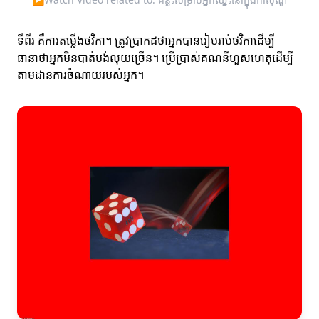
ទីពីរ គឺការតម្លើងថវិកា។ ត្រូវប្រាកដថាអ្នកបានរៀបរាប់ថវិកាដើម្បី
ធានាថាអ្នកមិនបាត់បង់លុយច្រើន។ ប្រើប្រាស់គណនីហួសហេតុដើម្បី
តាមដានការចំណាយរបស់អ្នក។