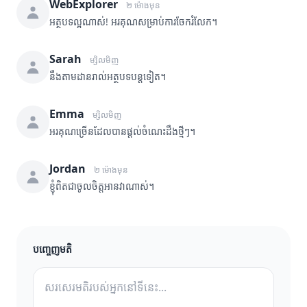
WebExplorer
២ ម៉ោងមុន
អត្ថបទល្អណាស់! អរគុណសម្រាប់ការចែករំលែក។
Sarah
ម្សិលមិញ
នឹងតាមដានរាល់អត្ថបទបន្តទៀត។
Emma
ម្សិលមិញ
អរគុណច្រើនដែលបានផ្តល់ចំណេះដឹងថ្មីៗ។
Jordan
២ ម៉ោងមុន
ខ្ញុំពិតជាចូលចិត្តអានវាណាស់។
បញ្ចេញមតិ