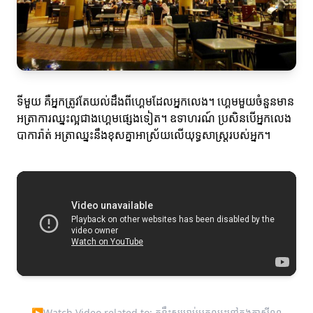
ទីមួយ គឺអ្នកត្រូវតែយល់ដឹងពីហ្គេមដែលអ្នកលេង។ ហ្គេមមួយចំនួនមាន
អត្រាការឈ្នះល្អជាងហ្គេមផ្សេងទៀត។ ឧទាហរណ៍ ប្រសិនបើអ្នកលេង
បាការ៉ាត់ អត្រាឈ្នះនឹងខុសគ្នាអាស្រ័យលើយុទ្ធសាស្ត្ររបស់អ្នក។
▶
Watch Video related to: គន្លឹះសម្រាប់អ្នកឈ្នះនៅក្នុងកាស៊ីណូ