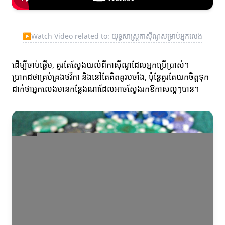
▶
Watch Video related to: យុទ្ធសាស្ត្រកាស៊ីណូសម្រាប់អ្នកលេង
ដើម្បីចាប់ផ្តើម, គួរតែស្វែងយល់ពីកាស៊ីណូដែលអ្នកប្រើប្រាស់។
ប្រាកដថាគ្រប់គ្រងថវិកា និងនៅតែគិតគូរបចាំង, ប៉ុន្តែគួរតែយកចិត្តទុក
ដាក់ថាអ្នកលេងមានកន្លែងណាដែលអាចស្វែងរកឱកាសល្អៗបាន។