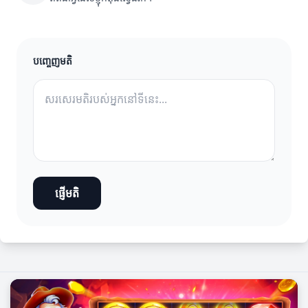
បញ្ចេញមតិ
ផ្ញើមតិ