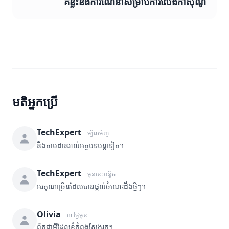
គន្លឹះនិងការណែនាំសម្រាប់ការលេងកាស៊ីណូ
មតិអ្នកប្រើ
TechExpert
ម្សិលមិញ
នឹងតាមដានរាល់អត្ថបទបន្តទៀត។
TechExpert
មុននេះបន្តិច
អរគុណច្រើនដែលបានផ្តល់ចំណេះដឹងថ្មីៗ។
Olivia
៣ ថ្ងៃមុន
ពិតជាអ្វីដែលខ្ញុំកំពុងស្វែងរក។