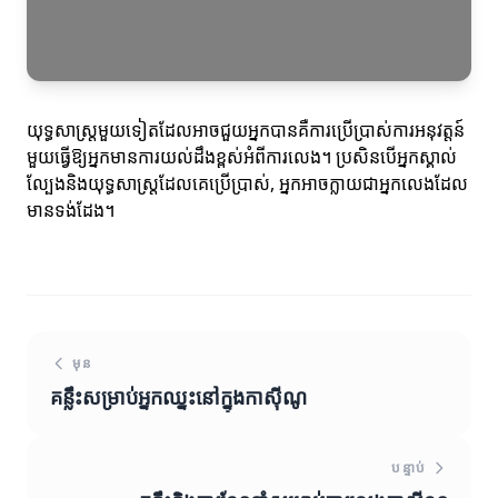
យុទ្ធសាស្ត្រមួយទៀតដែលអាចជួយអ្នកបានគឺការប្រើប្រាស់ការអនុវត្តន៍
មួយធ្វើឱ្យអ្នកមានការយល់ដឹងខ្ពស់អំពីការលេង។ ប្រសិនបើអ្នកស្គាល់
ល្បែងនិងយុទ្ធសាស្ត្រដែលគេប្រើប្រាស់, អ្នកអាចក្លាយជាអ្នកលេងដែល
មានទង់ដែង។
មុន
គន្លឹះសម្រាប់អ្នកឈ្នះនៅក្នុងកាស៊ីណូ
បន្ទាប់