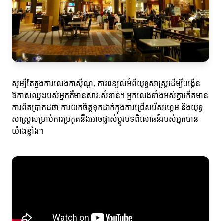
សូម្បីតែក្នុងការលេងកាស៊ីណូ, ការពន្យល់អំពីយុទ្ធសាស្ត្រដើម្បីបង្កើន
ឱកាសឈ្នះរបស់អ្នកគឺមានសារៈសំខាន់។ អ្នកលេងទាំងអស់គ្នាកើតមាន
ការពិតប្រាកដថា ការយកចិត្តទុកដាក់ក្នុងការជ្រើសរើសហ្គេម និងយុទ្ធ
សាស្ត្រសម្រាប់ការប្រកួតនឹងអាចផ្លាស់ប្តូរបទពិសោធន៍របស់អ្នកបាន
យ៉ាងខ្លាំង។