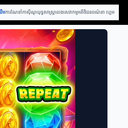
ដើម
ការណែនាំកាស៊ីណូ
យុទ្ធសាស្ត្រលេង
សេវាកម្មអតិថិជន
ពណ៌នា ហ្គេម