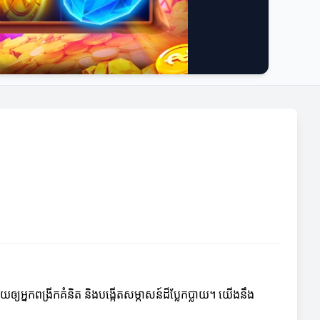
ឲ្យអ្នកពង្រីកគំនិត និងបង្កើតសម្ភាសន៍ដ៏ប្លែកប្លាយ។ យើងនឹង