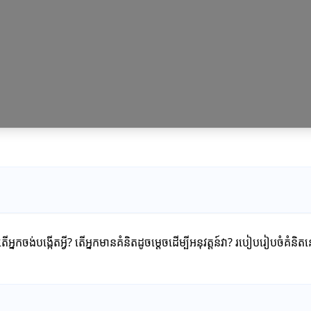
។ តើអ្នកចង់បង្កើតអ្វី? តើអ្នកមានគំនិតដូចម្តេចដើម្បីអនុវត្តន៍វា? របៀបរៀបច