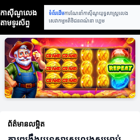
កាស៊ីណូលេង
ទំព័រដើម
ការណែនាំកាស៊ីណូ
យុទ្ធសាស្ត្រលេង
តាមទូរស័ព្ទ
សេវាកម្មអតិថិជន
ពណ៌នា ហ្គេម
ព័ត៌មានលម្អិត
ការពង្រឹងយុទ្ធសាស្ត្រលេងសម្រាប់