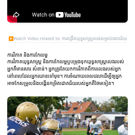
▶
Watch Video related to: ការពង្រឹងយុទ្ធសាស្ត្រលេងសម្រាប់ជោគជ័យ
ការវិភាគ និងការកែលម្អ
ការវិភាគយុទ្ធសាស្ត្រ និងការកែលម្អឬបម្រុងទុកយុទ្ធសាស្ត្រលេងរបស់
អ្នកគឺមានសារៈសំខាន់។ អ្នកត្រូវតែយកការវិភាគពីការលេងរបស់អ្នក
នៅពេលដែលអ្នកឈានទៅមុខ។ ការចំណាយពេលវេលាដើម្បីឲ្យអ្នក
អាចកែសម្រួលនិងបង្កើនកម្រិតជោគជ័យរបស់អ្នកគឺថែមទៀត។