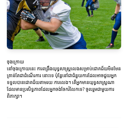
ចុងក្រោយ
នៅចុងក្រោយនេះ ការពង្រឹងយុទ្ធសាស្ត្រលេងសម្រាប់ជោគជ័យមិនមែន
គ្រាន់តែជាដំណើរការ នោះទេ ប៉ុន្តែនៅជាជំនួយការដែលអាចជួយអ្នក
ទទួលបានជោគជ័យតាមរយៈការលេង។ តើអ្នកមានយុទ្ធសាស្ត្រណា
ដែលមានប្រសិទ្ធភាពដែលអ្នកចង់ចែករំលែកទេ? ចូលរួមជាមួយការ
ពិភាក្សា។