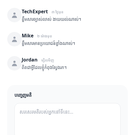
TechExpert
៣ ថ្ងៃមុន
ខ្លឹមសារច្បាស់លាស់ ងាយយល់ណាស់។
Mike
២ ម៉ោងមុន
ខ្លឹមសារមានប្រយោជន៍ខ្លាំងណាស់។
Jordan
ម្សិលមិញ
ពិតជាអ្វីដែលខ្ញុំកំពុងស្វែងរក។
បញ្ចេញមតិ