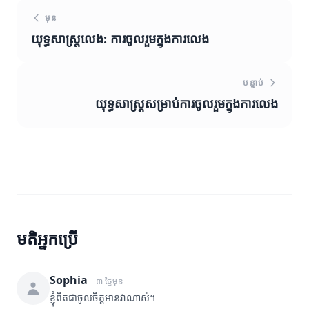
មុន
យុទ្ធសាស្ត្រលេង: ការចូលរួមក្នុងការលេង
បន្ទាប់
យុទ្ធសាស្ត្រសម្រាប់ការចូលរួមក្នុងការលេង
មតិអ្នកប្រើ
Sophia
៣ ថ្ងៃមុន
ខ្ញុំពិតជាចូលចិត្តអានវាណាស់។