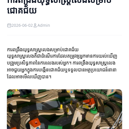
ជោគជ័យ
2026-06-02
Admin
ការពង្រឹងយុទ្ធសាស្ត្រលេងសម្រាប់ជោគជ័យ
យុទ្ធសាស្ត្រលេងគឺជាដំណើរការដែលតម្រូវឲ្យអ្នកមានការយល់ឃើញ
បង្រួមប្រសិទ្ធភាពនៃការលេងរបស់អ្នក។ ការពង្រឹងយុទ្ធសាស្ត្រលេង
អាចជួយអ្នកក្នុងការបង្កើនជោគជ័យឬទទួលបានអត្ថប្រយោជន៍នានា
ដែលអាចមើលឃើញបាន។