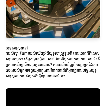
យុទ្ធសាស្ត្រទូទៅ
ការសិក្សា និងការយល់ឃើញអំពីយុទ្ធសាស្ត្រទូទៅនៃការលេងគឺពិសេស
សម្រាប់អ្នក។ តើអ្នកបានធ្វើការស្រាវជ្រាវលើអ្នកលេងផ្សេងទៀតទេ? តើ
អ្នកបានសិក្សាពីការប្រកួតនានាទេ? ការយល់ឃើញពីការប្រកួតនិងការ
លេងរបស់អ្នកអាចជួយអ្នកក្នុងការវិភាគថាតើតើអ្នកត្រូវការបម្លែងយុទ្ធ
សាស្ត្រលេងរបស់អ្នកដើម្បីឲ្យមានជោគជ័យ។