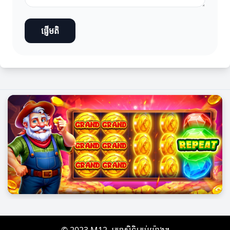
ផ្ញើមតិ