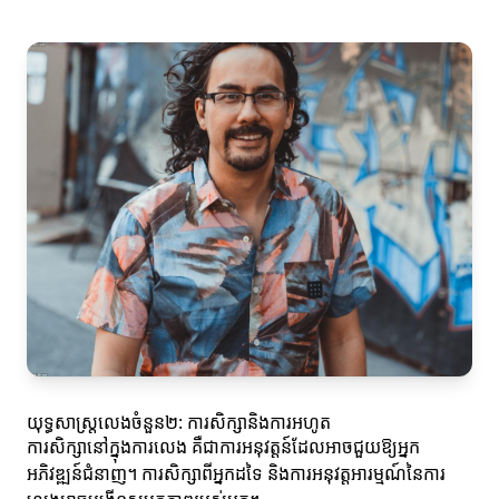
យុទ្ធសាស្ត្រលេងចំនួន២: ការសិក្សានិងការអហូត
ការសិក្សានៅក្នុងការលេង គឺជាការអនុវត្តន៍ដែលអាចជួយឱ្យអ្នក
អភិវឌ្ឍន៍ជំនាញ។ ការសិក្សាពីអ្នកដទៃ និងការអនុវត្តអារម្មណ៍នៃការ