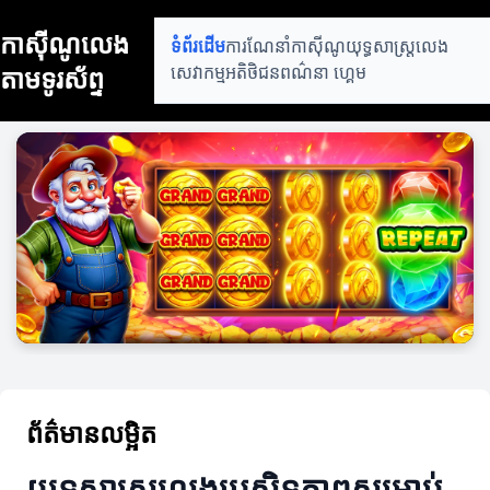
កាស៊ីណូលេង
ទំព័រដើម
ការណែនាំកាស៊ីណូ
យុទ្ធសាស្ត្រលេង
តាមទូរស័ព្ទ
សេវាកម្មអតិថិជន
ពណ៌នា ហ្គេម
ព័ត៌មានលម្អិត
យុទ្ធសាស្ត្រលេងប្រសិទ្ធភាពសម្រាប់