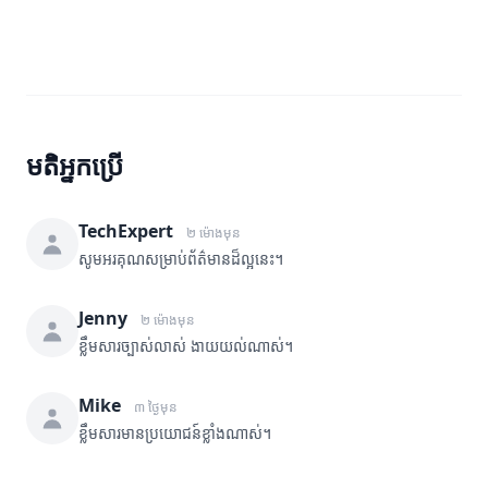
មតិអ្នកប្រើ
TechExpert
២ ម៉ោងមុន
សូមអរគុណសម្រាប់ព័ត៌មានដ៏ល្អនេះ។
Jenny
២ ម៉ោងមុន
ខ្លឹមសារច្បាស់លាស់ ងាយយល់ណាស់។
Mike
៣ ថ្ងៃមុន
ខ្លឹមសារមានប្រយោជន៍ខ្លាំងណាស់។