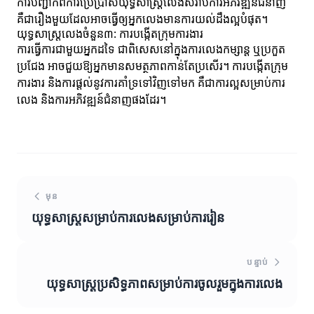
ការបញ្ជាក់ពីការប្រើប្រាស់យុទ្ធសាស្ត្រលេងសំរាប់ការអភិវឌ្ឍន៍ជំនាញ
គឺជារឿងមួយដែលអាចធ្វើឲ្យអ្នកលេងមានការយល់ដឹងល្អបំផុត។
យុទ្ធសាស្ត្រលេងចំនួន៣: ការបង្កើតក្រុមការងារ
ការធ្វើការជាមួយអ្នកដទៃ ជាពិសេសនៅក្នុងការលេងកម្សាន្ត ឬប្រកួត
ប្រជែង អាចជួយឱ្យអ្នកមានសមត្ថភាពកាន់តែប្រសើរ។ ការបង្កើតក្រុម
ការងារ និងការផ្តល់នូវការគាំទ្រទៅវិញទៅមក គឺជាការល្អសម្រាប់ការ
លេង និងការអភិវឌ្ឍន៍ជំនាញផងដែរ។
មុន
យុទ្ធសាស្ត្រសម្រាប់ការលេងសម្រាប់ការរៀន
បន្ទាប់
យុទ្ធសាស្ត្រ​ប្រសិទ្ធភាពសម្រាប់​ការ​ចូលរួមក្នុង​ការ​លេង