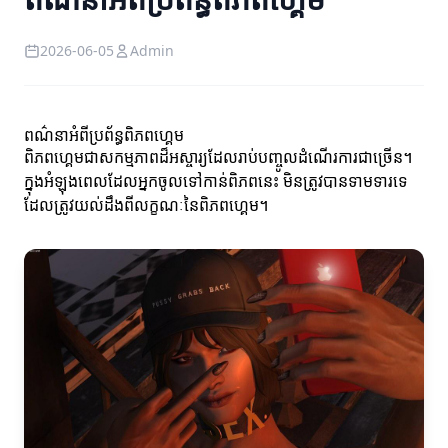
2026-06-05
Admin
ពណ៌នា​អំពី​ប្រព័ន្ធ​ពិភពហ្គេម
ពិភពហ្គេម​ជា​សកម្មភាព​ដ៏អស្ចារ្យ​ដែល​រាប់បញ្ចូល​ដំណើរការជាច្រើន។
ក្នុងអំឡុងពេល​ដែលអ្នកចូលទៅកាន់ពិភពនេះ មិនត្រូវបានទាមទារទេ
ដែលត្រូវយល់ដឹងពីលក្ខណៈនៃពិភពហ្គេម។