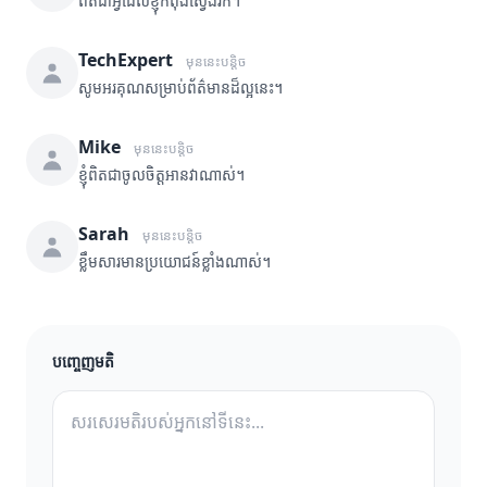
ពិតជាអ្វីដែលខ្ញុំកំពុងស្វែងរក។
TechExpert
មុននេះបន្តិច
សូមអរគុណសម្រាប់ព័ត៌មានដ៏ល្អនេះ។
Mike
មុននេះបន្តិច
ខ្ញុំពិតជាចូលចិត្តអានវាណាស់។
Sarah
មុននេះបន្តិច
ខ្លឹមសារមានប្រយោជន៍ខ្លាំងណាស់។
បញ្ចេញមតិ