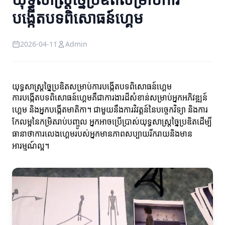
បង្កើតបទពិសោធន៍ហ្គេម
2026-04-11
Admin
យុទ្ធសាស្ត្រច្នៃប្រឌិតសម្រាប់ការបង្កើតបទពិសោធន៍ហ្គេម
ការបង្កើតបទពិសោធន៍ហ្គេមគឺជាការងារដ៏សំខាន់សម្រាប់អ្នកអភិវឌ្ឍន៍
ហ្គេម និងអ្នកបង្កើតមាតិកា។ ជាមួយនឹងការវិវត្តន៍នៃបច្ចេកវិទ្យា និងការ
កែលម្អនៃកម្រិតរាប់បញ្ចូល អ្នកអាចប្រើប្រាស់យុទ្ធសាស្ត្រច្នៃប្រឌិតដើម្បី
ធានាថាការលេងហ្គេមរបស់អ្នកមានភាពសប្បាយរីករាយនិងមាន
អារម្មណ៍ល្អ។