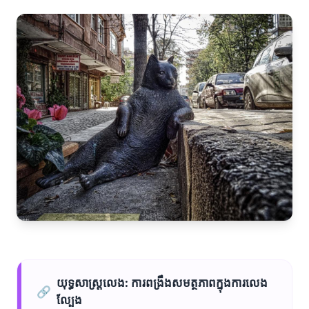
យុទ្ធសាស្ត្រលេង: ការពង្រឹងសមត្ថភាពក្នុងការលេង
🔗
ល្បែង