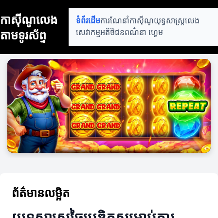
កាស៊ីណូលេង
ទំព័រដើម
ការណែនាំកាស៊ីណូ
យុទ្ធសាស្ត្រលេង
តាមទូរស័ព្ទ
សេវាកម្មអតិថិជន
ពណ៌នា ហ្គេម
ព័ត៌មានលម្អិត
យុទ្ធសាស្ត្រច្នៃប្រឌិតសម្រាប់ការ