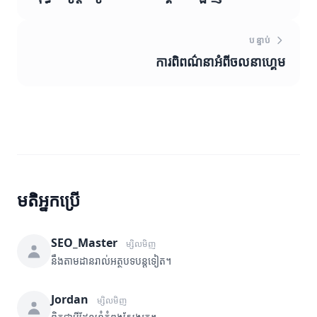
បន្ទាប់
ការពិពណ៌នាអំពីចលនាហ្គេម
មតិអ្នកប្រើ
SEO_Master
ម្សិលមិញ
នឹងតាមដានរាល់អត្ថបទបន្តទៀត។
Jordan
ម្សិលមិញ