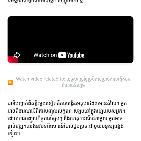
Watch Video related to: យុទ្ធសាស្ត្រច្នៃប្រឌិតសម្រាប់ការបង្កើតបទ
▶
ពិសោធន៍ហ្គេម
ជាទីបញ្ចាក់ពីគន្លឹះមួយទៀតគឺការបង្កើតអត្ថបទដែលមានតំលៃ។ អ្នក
អាចពិចារណាអំពីការបញ្ចូលលក្ខណៈសង្គមនៅក្នុងហ្គេមរបស់អ្នក។
ដោយការបញ្ចូលកិច្ចការផ្សេងៗ និងហេតុការណ៍ណាមួយ អ្នកអាច
ផ្តល់ឱ្យអ្នកលេងនូវបទពិសោធន៍ដែលជួបប្រទៈជាមួយមនុស្សផ្សេង
ទៀត។