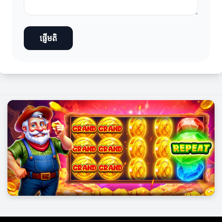
ផ្ញើមតិ