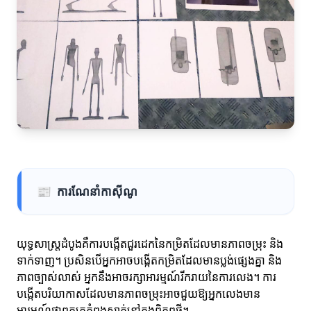
📰
ការណែនាំកាស៊ីណូ
យុទ្ធសាស្ត្រដំបូងគឺការបង្កើតជួរដេកនៃកម្រិតដែលមានភាពចម្រុះ និង
ទាក់ទាញ។ ប្រសិនបើអ្នកអាចបង្កើតកម្រិតដែលមានប្លង់ផ្សេងគ្នា និង
ភាពច្បាស់លាស់ អ្នកនឹងអាចរក្សាអារម្មណ៍រីករាយនៃការលេង។ ការ
បង្កើតបរិយាកាសដែលមានភាពចម្រុះអាចជួយឱ្យអ្នកលេងមាន
អារម្មណ៍ថាពួកគេកំពុងស្នាក់នៅក្នុងពិភពថ្មី។