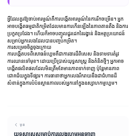
អ្វីដែលគួរឱ្យចាប់អារម្មណ៍គឺការបង្កើតអារម្មណ៍នៃការរីកចម្រើន។ អ្នក
អាចបង្កើតធម្មជាតិកម្រិតដែលមានការកើនឡើងនៃភាពតានតឹង និងការ
ប្រកួតប្រជែង។ ហើយក៏អាចបញ្ចូលជួរដេកនៃរង្វាន់ និងអត្ថប្រយោជន៍
សម្រាប់អ្នកលេងដែលបានបញ្ចប់កម្រិត។
ការសម្រេចចិត្តចុងក្រោយ
ការបង្កើតបទពិសោធន៍ហ្គេមគឺជាការងារដ៏ពិសេស និងទាមទារតំរូវ
ការឈានទៅមុខ។ ដោយប្រើប្រាស់យុទ្ធសាស្ត្រ និងគំនិតថ្មីៗ អ្នកអាច
បង្កើតផលិតផលដែលមិនត្រឹមតែមានភាពទាក់ទាញ ប៉ុន្តែមានភាព
ជោគជ័យក្នុងទីផ្សារ។ ការធានាថាអ្នកលេងរីករាយនឹងជាជំហានដ៏
សំខាន់ក្នុងការបំប៉នស្ថានភាពរបស់អ្នកនៅក្នុងឧស្សាហកម្មហ្គេម។
មុន
យុទ្ធសាស្ត្រសម្រាប់ការលេងហ្គេមអនឡាញ