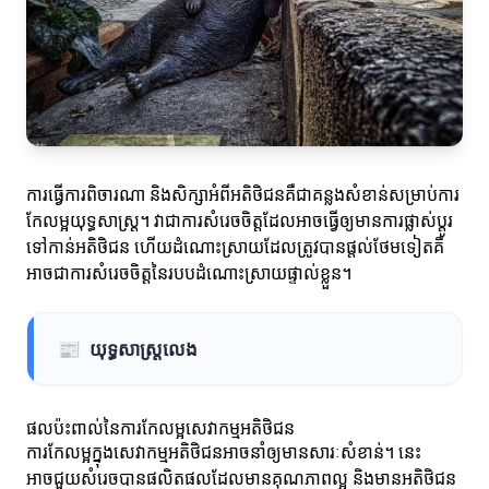
ការធ្វើការពិចារណា និងសិក្សាអំពីអតិថិជនគឺជាគន្លងសំខាន់សម្រាប់ការ
កែលម្អយុទ្ធសាស្ត្រ។ វាជាការសំរេចចិត្តដែលអាចធ្វើឲ្យមានការផ្លាស់ប្តូរ
ទៅកាន់អតិថិជន ហើយដំណោះស្រាយដែលត្រូវបានផ្តល់ថែមទៀតគឺ
អាចជាការសំរេចចិត្តនៃរបបដំណោះស្រាយផ្ទាល់ខ្លួន។
📰
យុទ្ធសាស្ត្រលេង
ផលប៉ះពាល់នៃការកែលម្អសេវាកម្មអតិថិជន
ការកែលម្អក្នុងសេវាកម្មអតិថិជនអាចនាំឲ្យមានសារៈសំខាន់។ នេះ
អាចជួយសំរេចបានផលិតផលដែលមានគុណភាពល្អ និងមានអតិថិជន