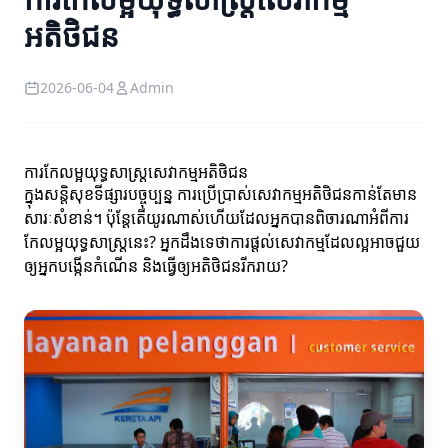
អតិថិជន
2026-06-04
Admin
ការកែលម្អយុទ្ធសាស្ត្រសេវាកម្មអតិថិជន
ក្នុងសន្ដិសុខទីផ្សារបច្ចុប្បន្ន ការប្រើប្រាស់សេវាកម្មអតិថិជនកាន់តែមាន
សារៈសំខាន់។ ប៉ុន្តែតើយូរណាស់ហើយដែលអ្នកបានពិចារណាអំពីការ
កែលម្អយុទ្ធសាស្ត្រនេះ? អ្នកដឹងទេថាការផ្តល់សេវាកម្មដែលល្អអាចជួយ
ឲ្យអ្នកបង្កើនកំណើន និងធ្វើឲ្យអតិថិជនរីករាយ?