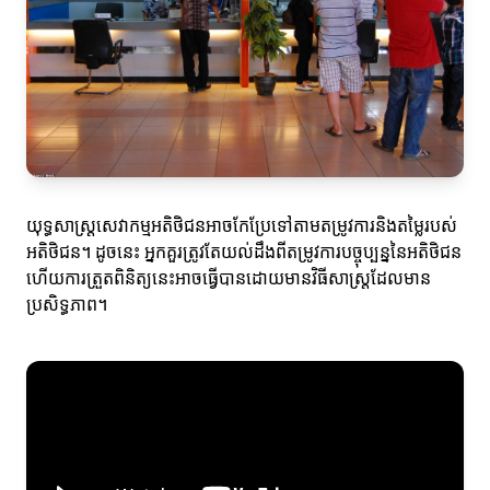
យុទ្ធសាស្ត្រសេវាកម្មអតិថិជនអាចកែប្រែទៅតាមតម្រូវការនិងតម្លៃរបស់
អតិថិជន។ ដូចនេះ អ្នកគួរត្រូវតែយល់ដឹងពីតម្រូវការបច្ចុប្បន្ននៃអតិថិជន
ហើយការត្រួតពិនិត្យនេះអាចធ្វើបានដោយមានវិធីសាស្ត្រដែលមាន
ប្រសិទ្ធភាព។