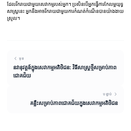
ដែលរីករាយជាមួយសេវាកម្មរបស់អ្នក។ ប្រសិនបើអ្នកធ្វើការកែលម្អយុទ្ធ
សាស្ត្រនេះ អ្នកនឹងអាចរីករាយជាមួយការកំណត់កំណើនបានយ៉ាងងាយ
ស្រួល។
មុន
នវានុវត្តន៍ក្នុងសេវាកម្មអតិថិជន: វិធីសាស្រ្តថ្មីសម្រាប់ភាព
ជោគជ័យ
បន្ទាប់
គន្លឹះសម្រាប់ភាពជោគជ័យក្នុងសេវាកម្មអតិថិជន