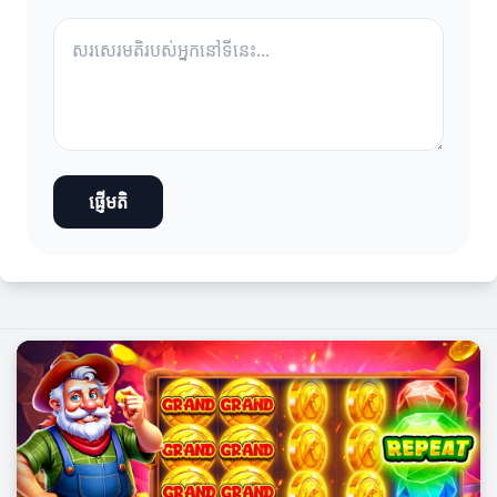
ផ្ញើមតិ