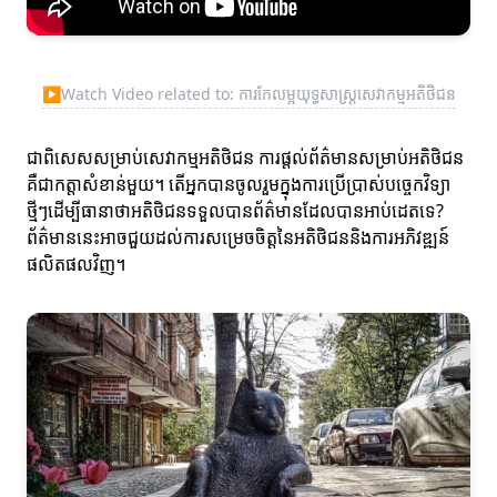
▶
Watch Video related to: ការកែលម្អយុទ្ធសាស្ត្រសេវាកម្មអតិថិជន
ជាពិសេសសម្រាប់សេវាកម្មអតិថិជន ការផ្តល់ព័ត៌មានសម្រាប់អតិថិជន
គឺជាកត្តាសំខាន់មួយ។ តើអ្នកបានចូលរួមក្នុងការប្រើប្រាស់បច្ចេកវិទ្យា
ថ្មីៗដើម្បីធានាថាអតិថិជនទទួលបានព័ត៌មានដែលបានអាប់ដេតទេ?
ព័ត៌មាននេះអាចជួយដល់ការសម្រេចចិត្តនៃអតិថិជននិងការអភិវឌ្ឍន៍
ផលិតផលវិញ។