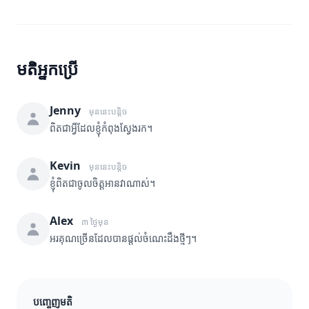
មតិអ្នកប្រើ
Jenny
មុននេះបន្តិច
ពិតជាអ្វីដែលខ្ញុំកំពុងស្វែងរក។
Kevin
មុននេះបន្តិច
ខ្ញុំពិតជាចូលចិត្តអានវាណាស់។
Alex
៣ ថ្ងៃមុន
អរគុណច្រើនដែលបានផ្តល់ចំណេះដឹងថ្មីៗ។
បញ្ចេញមតិ