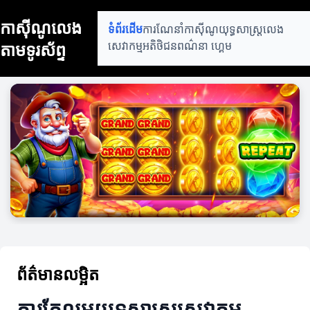
កាស៊ីណូលេង
ទំព័រដើម
ការណែនាំកាស៊ីណូ
យុទ្ធសាស្ត្រលេង
តាមទូរស័ព្ទ
សេវាកម្មអតិថិជន
ពណ៌នា ហ្គេម
ព័ត៌មានលម្អិត
ការកែលម្អយុទ្ធសាស្ត្រសេវាកម្ម