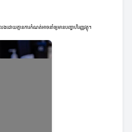
រលេងដោយគ្មានការកំណត់អាចនាំឲ្យមានបញ្ហាហិរញ្ញវត្ថុ។