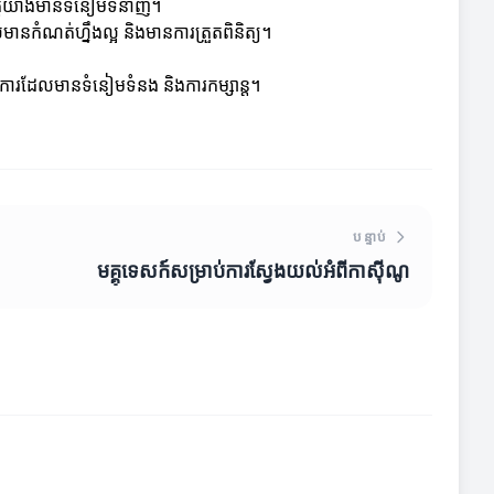
ចចិត្តយ៉ាងមានទំនៀមទំនាញ។
កំណត់ហ្នឹងល្អ និងមានការត្រួតពិនិត្យ។
គឺជាការដែលមានទំនៀមទំនង និងការកម្សាន្ត។
បន្ទាប់
មគ្គុទេសក៍សម្រាប់ការស្វែងយល់អំពីកាស៊ីណូ