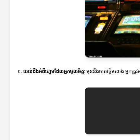
១.
យល់ដឹងអំពីហ្គេមដែលអ្នកចូលចិត្ត
: មុននឹងចាប់ផ្តើមលេង អ្នកត្