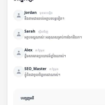
Jordan
មុននេះបន្តិច
នឹងតាមដានរាល់អត្ថបទបន្តទៀត។
Sarah
ម្សិលមិញ
អត្ថបទល្អណាស់! អរគុណសម្រាប់ការចែករំលែក។
Alex
៣ ថ្ងៃមុន
ខ្លឹមសារមានប្រយោជន៍ខ្លាំងណាស់។
SEO_Master
៣ ថ្ងៃមុន
ខ្ញុំពិតជាចូលចិត្តអានវាណាស់។
បញ្ចេញមតិ