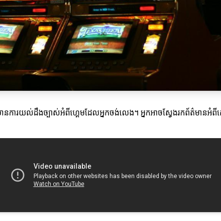
រូវមានការយល់ដឹងច្បាស់អំពីហ្គេមដែលអ្នកចង់លេង។ អ្នកអាចស្វែងរកព័ត៌មានអំ