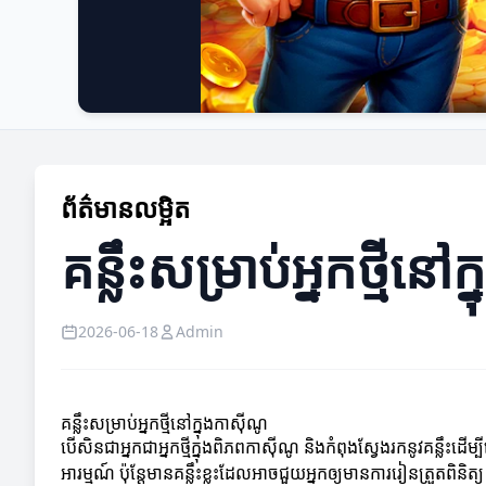
ព័ត៌មានលម្អិត
គន្លឹះសម្រាប់អ្នកថ្មីនៅក
2026-06-18
Admin
គន្លឹះសម្រាប់អ្នកថ្មីនៅក្នុងកាស៊ីណូ
បើសិនជាអ្នកជាអ្នកថ្មីក្នុងពិភពកាស៊ីណូ និងកំពុងស្វែងរកនូវគន្លឹ
អារម្មណ៍ ប៉ុន្តែមានគន្លឹះខ្លះដែលអាចជួយអ្នកឲ្យមានការរៀនត្រួតពិ