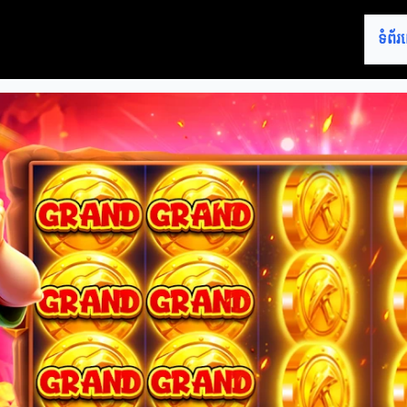
ទំព័រ