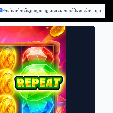
ដើម
ការណែនាំកាស៊ីណូ
យុទ្ធសាស្ត្រលេង
សេវាកម្មអតិថិជន
ពណ៌នា ហ្គេម