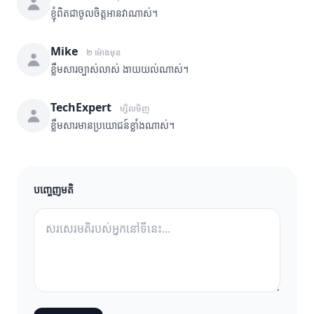
ខ្ញុំពិតជាចូលចិត្តអានវាណាស់។
Mike
២ ម៉ោងមុន
ខ្លឹមសារច្បាស់លាស់ ងាយយល់ណាស់។
TechExpert
ម្សិលមិញ
ខ្លឹមសារមានប្រយោជន៍ខ្លាំងណាស់។
បញ្ចេញមតិ