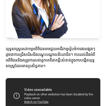
យុទ្ធសាស្ត្រ​សេវាកម្មអតិថិជនអាចជួយអាជីវកម្មរៀបចំការងារផ្សេងៗ
ដូចជាការជ្រើសរើសនិងបណ្តុះបណ្តាលនិយោជិត។ ការយល់ដឹងអំពី
អតិថិជននិងតម្រូវការរបស់ពួកគេគឺជាគន្លឹះសំខាន់ក្នុងការបង្កើតយុទ្ធ
សាស្ត្រដែលមានប្រសិទ្ធភាព។